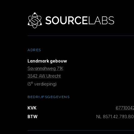
ADRES
Landmark gebouw
Savannahweg 71K
3542 AW Utrecht
e
(5
verdieping)
BEDRIJFSGEGEVENS
KVK
6771004
BTW
NL 8571.42.793.B0