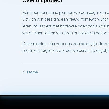
Over dit project
Eén keer per maand plannen we een dag in om a
Dat kan van alles zijn: een nieuw framework uit
leren, of juist iets met hardware doen zoals Ardu
we er maar samen van leren en plezier in hebben
Deze meetups zijn voor ons een belangrijk rituee
elkaar en zorgen ervoor dat we buiten de dagelijk
←
Home