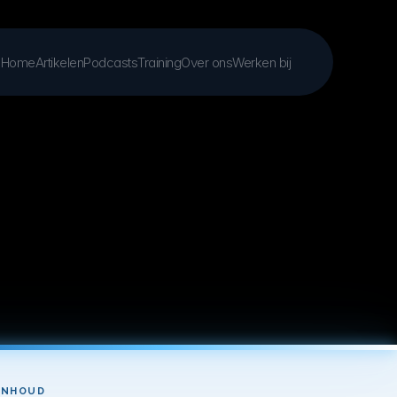
Home
Artikelen
Podcasts
Training
Over ons
Werken bij
INHOUD