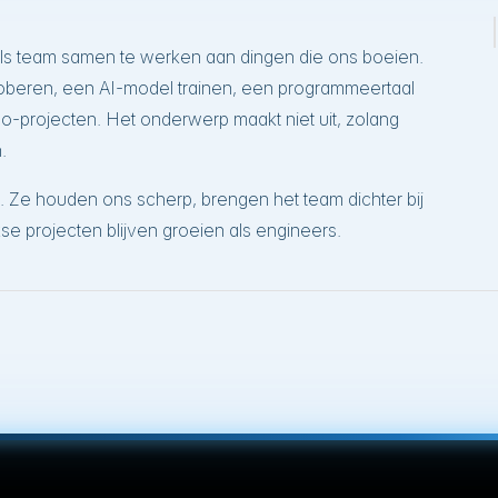
ls team samen te werken aan dingen die ons boeien.
proberen, een AI-model trainen, een programmeertaal
ino-projecten. Het onderwerp maakt niet uit, zolang
.
l. Ze houden ons scherp, brengen het team dichter bij
se projecten blijven groeien als engineers.