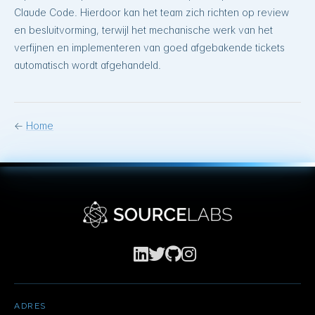
Claude Code. Hierdoor kan het team zich richten op review
en besluitvorming, terwijl het mechanische werk van het
verfijnen en implementeren van goed afgebakende tickets
automatisch wordt afgehandeld.
←
Home
ADRES