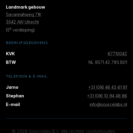
Landmark gebouw
Savannahweg 71K
3542 AW Utrecht
e
(5
verdieping)
BEDRIJFSGEGEVENS
KVK
67710042
BTW
NL 8571.42.793.B01
TELEFOON & E-MAIL
Jarno
+31 (0)6 46 43 61 81
Stephan
+31 (0)6 10 94 48 86
E-mail
info@sourcelabs.nl
© 2026 Sourcelabs B.V. Alle rechten voorbehouden.