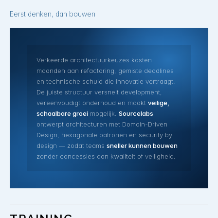
Eerst denken, dan bouwen
Verkeerde architectuurkeuzes kosten
maanden aan refactoring, gemiste deadlines
en technische schuld die innovatie vertraagt.
De juiste structuur versnelt development,
vereenvoudigt onderhoud en maakt
veilige,
schaalbare groei
mogelijk.
Sourcelabs
ontwerpt architecturen met Domain-Driven
Design, hexagonale patronen en security by
design — zodat teams
sneller kunnen bouwen
zonder concessies aan kwaliteit of veiligheid.