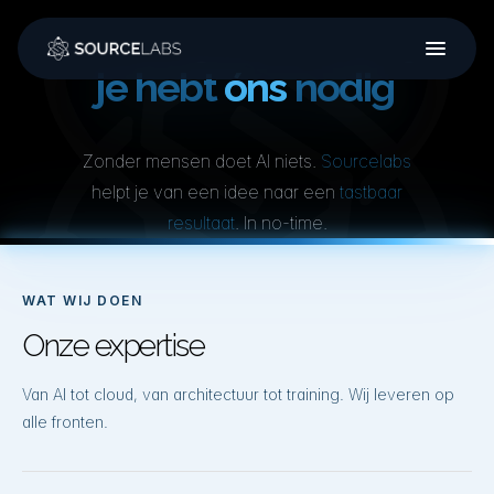
Podcasts
je hebt geen
AI
nodig
Training
je hebt
óns
nodig
Over ons
Zonder mensen doet AI niets.
Sourcelabs
Werken bij
helpt je van een idee naar een
tastbaar
resultaat
. In no-time.
WAT WIJ DOEN
Onze expertise
Van AI tot cloud, van architectuur tot training. Wij leveren op
alle fronten.