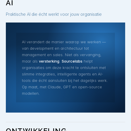
AI
Praktische AI die écht werkt voor jouw organisatie
AI verandert de manier waarop we werken —
van development en architectuur tot
management en sales. Niet als vervanging,
maar als
versterking
.
Sourcelabs
helpt
organisaties om deze kracht te ontsluiten met
slimme integraties, intelligente agents en AI-
tools die écht aansluiten bij het dagelijks werk.
Op maat, met Claude, GPT en open-source
modellen.
ONTWIKKELING