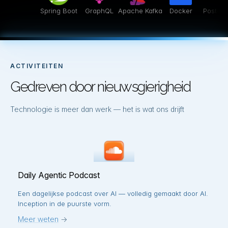
re
Spring Boot
GraphQL
Apache Kafka
Docker
Postg
ACTIVITEITEN
Gedreven door nieuwsgierigheid
Technologie is meer dan werk — het is wat ons drijft
Daily Agentic Podcast
Een dagelijkse podcast over AI — volledig gemaakt door AI.
Inception in de puurste vorm.
Meer weten
→