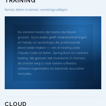
TRAINING
Kennis delen is kennis vermenigvuldigen
De sterkste teams zijn teams die blijven
groeien. Sourcelabs geeft maatwerktrainingen
en hands-on workshops die professionals
direct beter maken — van AI-tooling zoals
Claude Code tot Kotlin, Spring Boot en contract
testing. Wij geloven dat investeren in mensen
de snelste weg is naar betere software,
sterkere organisaties en blijvende duurzame
innovatie.
CLOUD