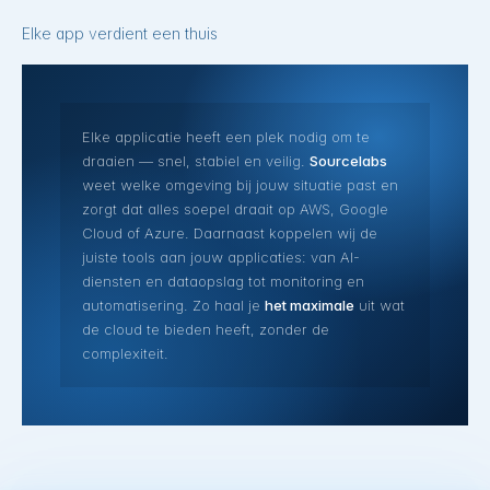
Elke app verdient een thuis
Elke applicatie heeft een plek nodig om te
draaien — snel, stabiel en veilig.
Sourcelabs
weet welke omgeving bij jouw situatie past en
zorgt dat alles soepel draait op AWS, Google
Cloud of Azure. Daarnaast koppelen wij de
juiste tools aan jouw applicaties: van AI-
diensten en dataopslag tot monitoring en
automatisering. Zo haal je
het maximale
uit wat
de cloud te bieden heeft, zonder de
complexiteit.