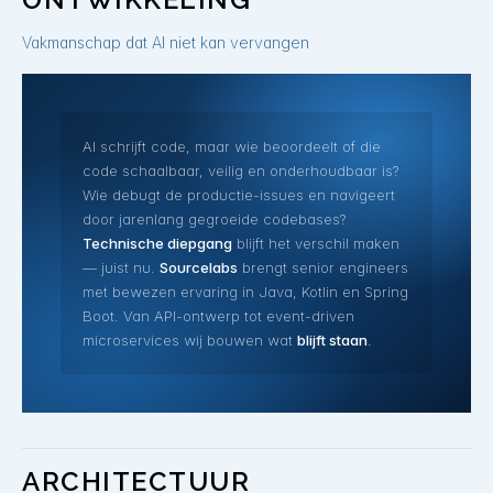
Vakmanschap dat AI niet kan vervangen
AI schrijft code, maar wie beoordeelt of die
code schaalbaar, veilig en onderhoudbaar is?
Wie debugt de productie-issues en navigeert
door jarenlang gegroeide codebases?
Technische diepgang
blijft het verschil maken
— juist nu.
Sourcelabs
brengt senior engineers
met bewezen ervaring in Java, Kotlin en Spring
Boot. Van API-ontwerp tot event-driven
microservices wij bouwen wat
blijft staan
.
ARCHITECTUUR